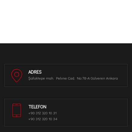
ADRES
Şafaktepe mah. Pelvne Cad. No:78-A Gülveren Ankara
TELEFON
+90 312 320 10 31
+90 312 320 10 34