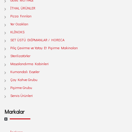
GEMİ MUTFAĞI
İTHAL ÜRÜNLER
Pizza Fırınları
Yer Ocakları
KLİNOKS
SET ÜSTÜ EKİPMANLAR / HORECA
Piliç Çevirme ve Yatay Et Pişirme Makinaları
Sterilizatörler
Mayalandırma Kabinleri
Kumandalı Evyeler
Çay Kahve Grubu
Pişirme Grubu
Servis Ürünleri
Markalar