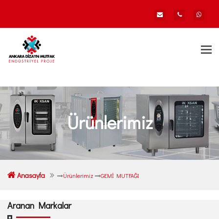
Togg
navi
Ürünlerimiz
Anasayfa
Ürünlerimiz
GEMİ MUTFAĞI
Aranan Markalar