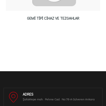
GEMİ TİPİ CİHAZ VE TEZGAHLAR
ADRES
Şafaktepe mah. Pelvne Cad. No:78-A Gülveren Ankara