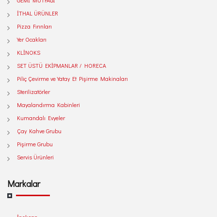
GEMİ MUTFAĞI
İTHAL ÜRÜNLER
Pizza Fırınları
Yer Ocakları
KLİNOKS
SET ÜSTÜ EKİPMANLAR / HORECA
Piliç Çevirme ve Yatay Et Pişirme Makinaları
Sterilizatörler
Mayalandırma Kabinleri
Kumandalı Evyeler
Çay Kahve Grubu
Pişirme Grubu
Servis Ürünleri
Markalar