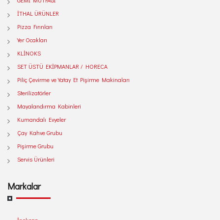
GEMİ MUTFAĞI
İTHAL ÜRÜNLER
Pizza Fırınları
Yer Ocakları
KLİNOKS
SET ÜSTÜ EKİPMANLAR / HORECA
Piliç Çevirme ve Yatay Et Pişirme Makinaları
Sterilizatörler
Mayalandırma Kabinleri
Kumandalı Evyeler
Çay Kahve Grubu
Pişirme Grubu
Servis Ürünleri
Markalar