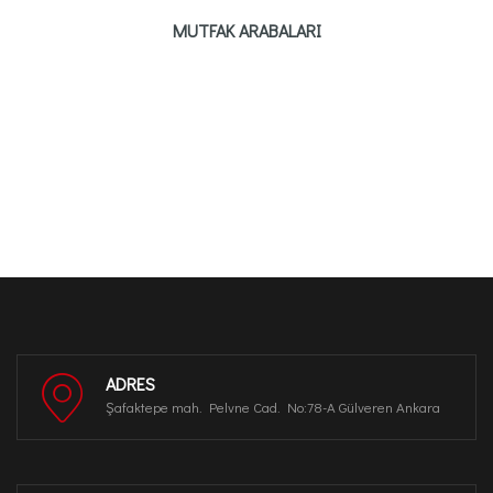
MUTFAK ARABALARI
ADRES
Şafaktepe mah. Pelvne Cad. No:78-A Gülveren Ankara