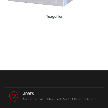
Tezgahlar
ADRES
Şafaktepe mah. Pelvne Cad. No:78-A Gülveren Ankara