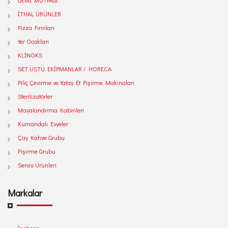
GEMİ MUTFAĞI
İTHAL ÜRÜNLER
Pizza Fırınları
Yer Ocakları
KLİNOKS
SET ÜSTÜ EKİPMANLAR / HORECA
Piliç Çevirme ve Yatay Et Pişirme Makinaları
Sterilizatörler
Mayalandırma Kabinleri
Kumandalı Evyeler
Çay Kahve Grubu
Pişirme Grubu
Servis Ürünleri
Markalar