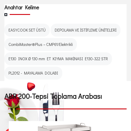
Anahtar Kelime
EASYCOOK SET ÜSTÜ
DEPOLAMA VE İSTİFLEME ÜNİTELERİ
CombiMaster®Plus – CMP61/Elektrikli
E130 INOX Ø 130 mm ET KIYMA MAKİNASI E130-322 STR
PL2012 - MAYALAMA DOLABI
ABR 200-Tepsi Toplama Arabası