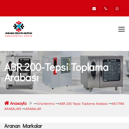
Togg
navi
ABR 200-Tepsi Toplama
Arabası
Anasayfa
Ürünlerimiz
ABR 200-Tepsi Toplama Arabası
MUTFAK
ARABALARI
ARABALAR
Aranan Markalar