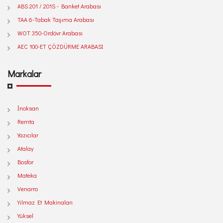
ABS 201 / 201S - Banket Arabası
TAA 6-Tabak Taşıma Arabası
WOT 350-Ordövr Arabası
AEC 100-ET ÇÖZDÜRME ARABASI
Markalar
İnoksan
Remta
Yazıcılar
Atalay
Bosfor
Mateka
Venarro
Yılmaz Et Makinaları
Yüksel