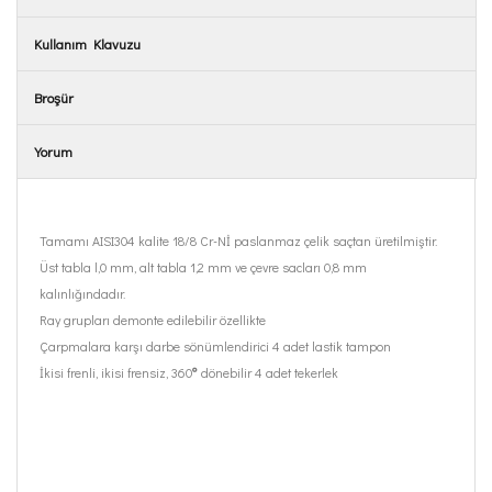
Kullanım Klavuzu
Broşür
Yorum
Tamamı AISI304 kalite 18/8 Cr-Nİ paslanmaz çelik saçtan üretilmiştir.
Üst tabla l,0 mm, alt tabla 1,2 mm ve çevre sacları 0,8 mm
kalınlığındadır.
Ray grupları demonte edilebilir özellikte
Çarpmalara karşı darbe sönümlendirici 4 adet lastik tampon
İkisi frenli, ikisi frensiz, 360
°
dönebilir 4 adet tekerlek