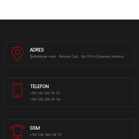
ADRES
Şafaktepe mah. Pelvne Cad. No:78-A Gülveren Ankara
TELEFON
+90 312 320 10 31
+90 312 320 10 34
GSM
+90 530 961 38 73