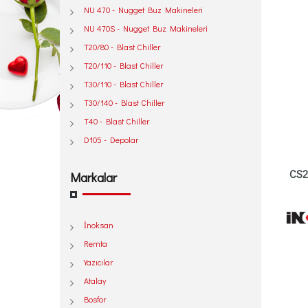
NU 470 - Nugget Buz Makineleri
NU 470S - Nugget Buz Makineleri
T20/80 - Blast Chiller
T20/110 - Blast Chiller
T30/110 - Blast Chiller
T30/140 - Blast Chiller
T40 - Blast Chiller
D105 - Depolar
CS2
Markalar
İnoksan
Remta
Yazıcılar
Atalay
Bosfor