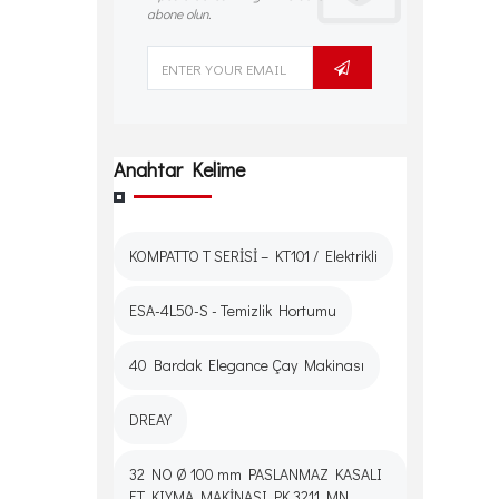
abone olun.
Anahtar Kelime
KOMPATTO T SERİSİ – KT101 / Elektrikli
ESA-4L50-S - Temizlik Hortumu
40 Bardak Elegance Çay Makinası
DREAY
32 NO Ø 100 mm PASLANMAZ KASALI
ET KIYMA MAKİNASI PK 3211 MN