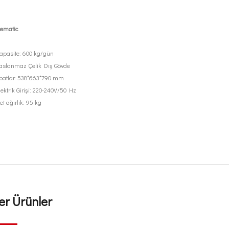
cematic
apasite: 600 kg/gün
aslanmaz Çelik Dış Gövde
batlar: 538*663*790 mm
lektrik Girişi: 220-240V/50 Hz
et ağırlık: 95 kg
er Ürünler