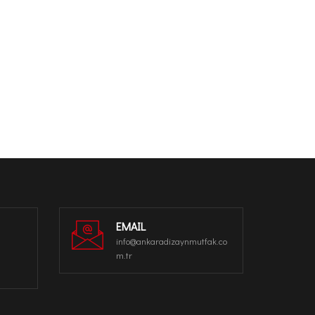
EMAIL
info@ankaradizaynmutfak.co
m.tr