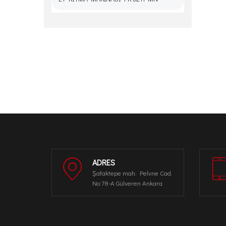
ADRES
Şafaktepe mah. Pelvne Cad.
No:78-A Gülveren Ankara