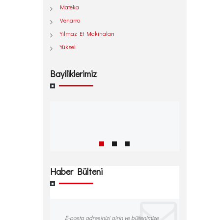
Mateka
Venarro
Yılmaz Et Makinaları
Yüksel
Bayiliklerimiz
Haber Bülteni
E-posta adresinizi girin ve bültenimize