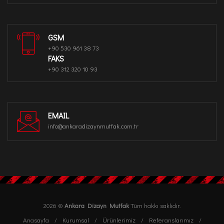
GSM
+90 530 961 38 73
FAKS
+90 312 320 10 93
EMAIL
info@ankaradizaynmutfak.com.tr
2026 ©
Ankara Dizayn Mutfak
Tüm hakkı saklıdır.
Anasayfa
Kurumsal
Ürünlerimiz
Referanslarımız