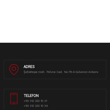
ADRES
Şafaktepe mah. Pelvne Cad. No:78-A Gülveren Ankara
TELEFON
+90 312 320 10 31
+90 312 320 10 34