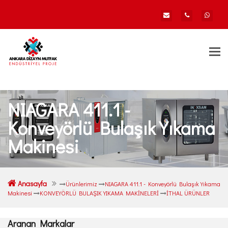
Togg
navi
NIAGARA 411.1 -
Konveyörlü Bulaşık Yıkama
Makinesi
Anasayfa
Ürünlerimiz
NIAGARA 411.1 - Konveyörlü Bulaşık Yıkama
Makinesi
KONVEYÖRLÜ BULAŞIK YIKAMA MAKİNELERİ
İTHAL ÜRÜNLER
Aranan Markalar