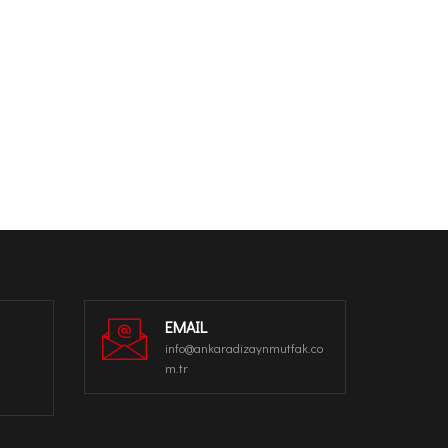
EMAIL
info@ankaradizaynmutfak.co
m.tr