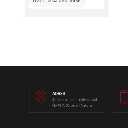
PL2012 - MAYALAMA DOLABI
ADRES
Şafaktepe mah. Pelvne Cad.
No:78-A Gülveren Ankara