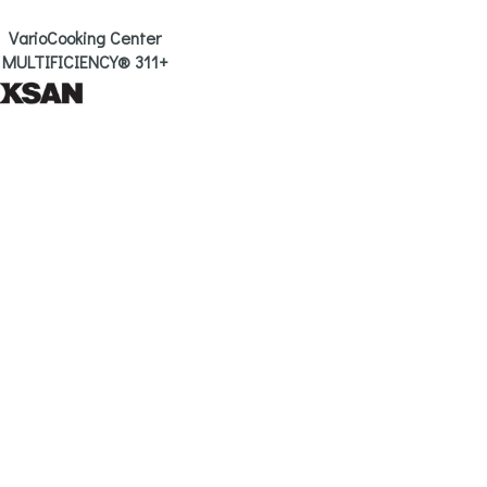
VarioCooking Center
MULTIFICIENCY® 311+