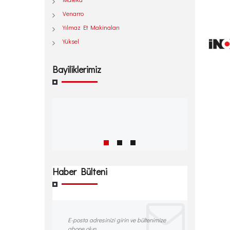
Venarro
Yılmaz Et Makinaları
Yüksel
Bayiliklerimiz
Haber Bülteni
E-posta adresinizi girin ve bültenimize
abone olun.